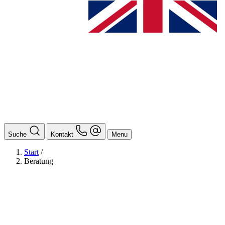
Suche
Kontakt
Menu
Start
/
Beratung
BAföG
Ansprechpersonen
Auslands BAföG: Mittel- und Südamerika