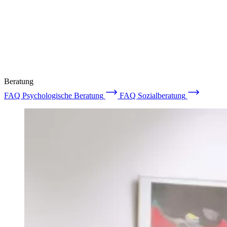
Accommodation
Forms and information
Suche
Suche schliessen
Suchen
Keine Ergebnisse
Beratung
FAQ Psychologische Beratung
FAQ Sozialberatung