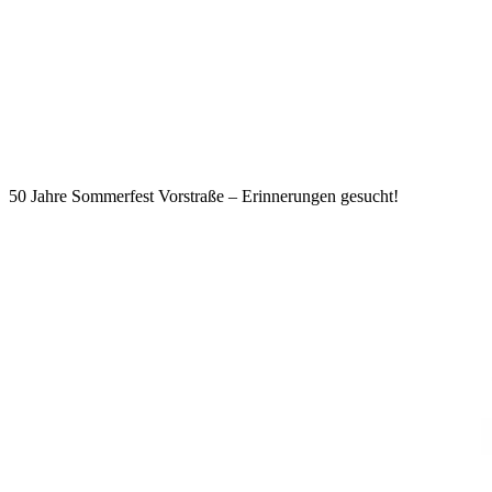
Accommodation
Forms and information
Suche
Suche schliessen
Suchen
Keine Ergebnisse
50 Jahre Sommerfest Vorstraße – Erinnerungen gesucht!