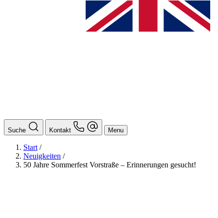
Suche
Kontakt
Menu
Start
/
Neuigkeiten
/
50 Jahre Sommerfest Vorstraße – Erinnerungen gesucht!
BAföG
Ansprechpersonen
Auslands BAföG: Mittel- und Südamerika