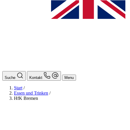
Suche
Kontakt
Menu
Start
/
Essen und Trinken
/
HfK Bremen
BAföG
Ansprechpersonen
Auslands BAföG: Mittel- und Südamerika