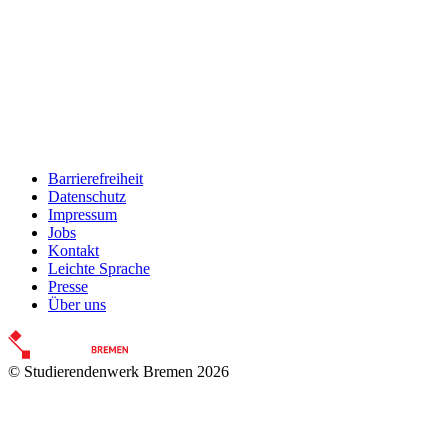
Accommodation
Forms and information
Suche
Suche schliessen
Suchen
Keine Ergebnisse
Barrierefreiheit
Datenschutz
Impressum
Jobs
Kontakt
Leichte Sprache
Presse
Über uns
© Studierendenwerk Bremen 2026