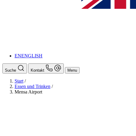
EN
ENGLISH
Suche
Kontakt
Menu
Start
/
Essen und Trinken
/
Mensa Airport
BAföG
Ansprechpersonen
Auslands BAföG: Mittel- und Südamerika
Schüler:innen BAföG