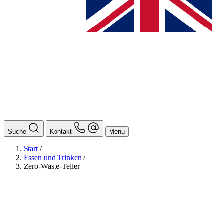
Suche
Kontakt
Menu
Start
/
Essen und Trinken
/
Zero-Waste-Teller
BAföG
Ansprechpersonen
Auslands BAföG: Mittel- und Südamerika