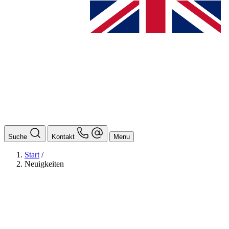
Suche
Kontakt
Menu
Start
/
Neuigkeiten
BAföG
Ansprechpersonen
Auslands BAföG: Mittel- und Südamerika