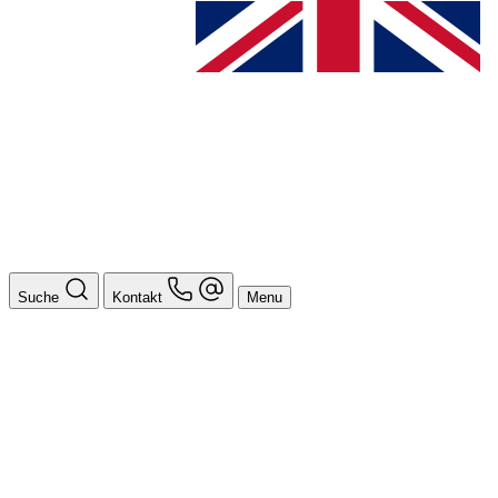
Suche
Kontakt
Menu
BAföG
Ansprechpersonen
Auslands BAföG: Mittel- und Südamerika
Schüler:innen BAföG
Beratung