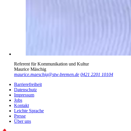
Referent für Kommunikation und Kultur
Maurice Mäschig
maurice.maeschig@stw-bremen.de
0421 2201 10104
Barrierefreiheit
Datenschutz
Impressum
Jobs
Kontakt
Leichte Sprache
Presse
Über uns