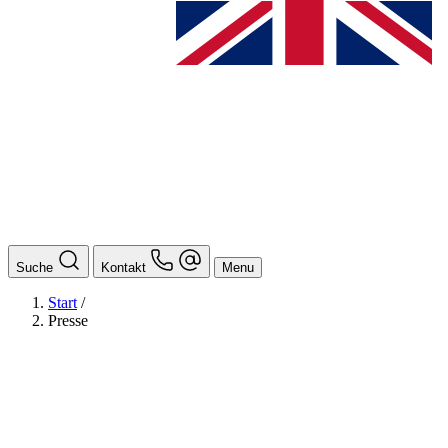
Suche
Kontakt
Menu
Start
/
Presse
BAföG
Ansprechpersonen
Auslands BAföG: Mittel- und Südamerika