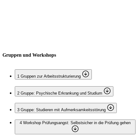
Accommodation
Forms and information
Suche
Suche schliessen
Suchen
Keine Ergebnisse
Gruppen und Workshops
1
Gruppen zur Arbeitsstrukturierung
2
Gruppe: Psychische Erkrankung und Studium
3
Gruppe: Studieren mit Aufmerksamkeitsstörung
4
Workshop Prüfungsangst: Selbstsicher in die Prüfung gehen