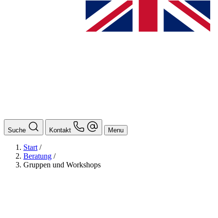
Suche
Kontakt
Menu
Start
/
Beratung
/
Gruppen und Workshops
BAföG
Ansprechpersonen
Auslands BAföG: Mittel- und Südamerika