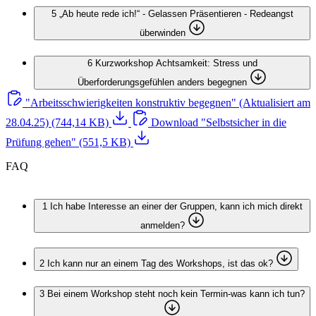
5
„Ab heute rede ich!“ - Gelassen Präsentieren - Redeangst
überwinden
6
Kurzworkshop Achtsamkeit: Stress und
Überforderungsgefühlen anders begegnen
"Arbeitsschwierigkeiten konstruktiv begegnen" (Aktualisiert am
28.04.25)
(744,14 KB)
Download "Selbstsicher in die
Prüfung gehen"
(551,5 KB)
FAQ
1
Ich habe Interesse an einer der Gruppen, kann ich mich direkt
anmelden?
2
Ich kann nur an einem Tag des Workshops, ist das ok?
3
Bei einem Workshop steht noch kein Termin-was kann ich tun?