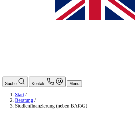
Suche
Kontakt
Menu
Start
/
Beratung
/
Studienfinanzierung (neben BAföG)
BAföG
Ansprechpersonen
Auslands BAföG: Mittel- und Südamerika