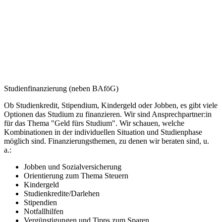
Accommodation
Forms and information
Suche
Suche schliessen
Suchen
Keine Ergebnisse
Studienfinanzierung (neben BAföG)
Ob Studienkredit, Stipendium, Kindergeld oder Jobben, es gibt viele
Optionen das Studium zu finanzieren. Wir sind Ansprechpartner:in
für das Thema "Geld fürs Studium". Wir schauen, welche
Kombinationen in der individuellen Situation und Studienphase
möglich sind. Finanzierungsthemen, zu denen wir beraten sind, u.
a.:
Jobben und Sozialversicherung
Orientierung zum Thema Steuern
Kindergeld
Studienkredite/Darlehen
Stipendien
Notfallhilfen
Vergünstigungen und Tipps zum Sparen