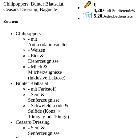
Chilipoppers, Bunter Blattsalat,
€
Ceasars-Dressing, Baguette
4,20
€
Studi.
Studierende
5,20
Bedie.
Bedienstete
Zutaten:
Chilipoppers
- mit
Antioxidationsmittel
- Weizen
- Eier &
Eiererzeugnisse
- Milch &
Milcherzeugnisse
(inklusive Laktose)
Bunter Blattsalat
- mit Farbstoff
- Senf &
Senferzeugnisse
- Schwefeldioxide &
Sulfide (Konz. >
10mg/kg od. 10mg/l)
Ceasars-Dressing
- Senf &
Senferzeugnisse