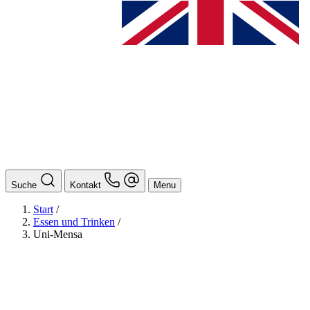
Suche
Kontakt
Menu
Start
/
Essen und Trinken
/
Uni-Mensa
BAföG
Ansprechpersonen
Auslands BAföG: Mittel- und Südamerika