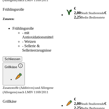
(Allergens) nach LMIV 1169/2011
€
Frühlingsrolle
2,00
€
Studi.
Studierende
2,25
Bedie.
Bedienstete
Zutaten:
Frühlingsrolle
- mit
Antioxidationsmittel
- Weizen
- Sellerie &
Sellerieerzeugnisse
Schliessen
Grillkäse
Zusatzstoffe (Additives) und Allergene
(Allergens) nach LMIV 1169/2011
€
Grillkäse
2,00
€
Studi.
Studierende
2,25
Bedie.
Bedienstete