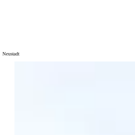
Accommodation
Forms and information
Suche
Suche schliessen
Suchen
Keine Ergebnisse
Neustadt