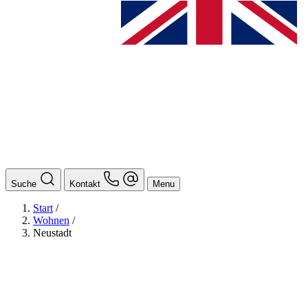
Suche
Kontakt
Menu
Start
/
Wohnen
/
Neustadt
BAföG
Ansprechpersonen
Auslands BAföG: Mittel- und Südamerika