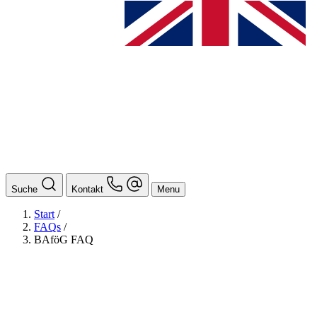
Suche
Kontakt
Menu
Start
/
FAQs
/
BAföG FAQ
BAföG
Ansprechpersonen
Auslands BAföG: Mittel- und Südamerika