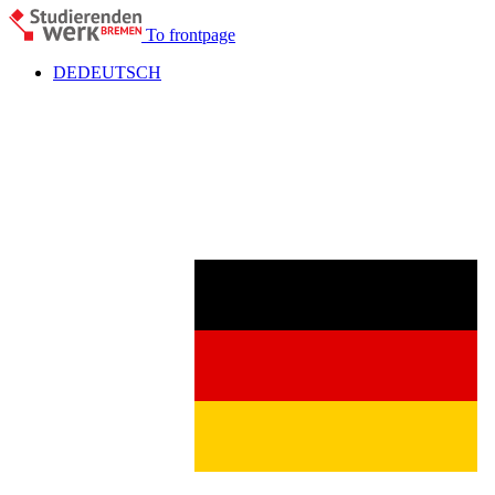
To frontpage
DE
DEUTSCH