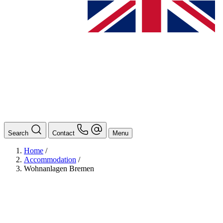
Search
Contact
Menu
Home
/
Accommodation
/
Wohnanlagen Bremen
BAföG
Ansprechpersonen
Auslands BAföG: Mittel- und Südamerika