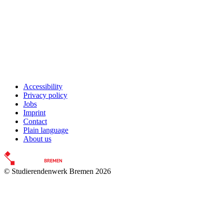
Accommodation
Forms and information
Search
Close search
Search
No results
Accessibility
Privacy policy
Jobs
Imprint
Contact
Plain language
About us
© Studierendenwerk Bremen 2026