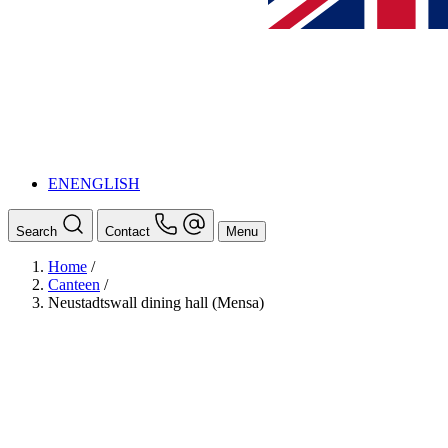
EN
ENGLISH
Search
Contact
Menu
Home
/
Canteen
/
Neustadtswall dining hall (Mensa)
BAföG
Ansprechpersonen
Auslands BAföG: Mittel- und Südamerika
Schüler:innen BAföG